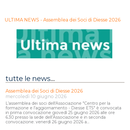
ULTIMA NEWS - Assemblea dei Soci di Diesse 2026
LL’assemblea dei soci
dell'Associazione "Centro per la
formazione e l'aggiornamento -
tutte le news
...
Diesse ETS" è convocata in prima
convocazione giovedì 25 giugno
Assemblea dei Soci di Diesse 2026
2026 alle ore 6.30 presso la sede
mercoledì 10 giugno 2026
dell’Associazione e in
seconda
L’assemblea dei soci dell'Associazione "Centro per la
convocazione
:
formazione e l'aggiornamento - Diesse ETS" è convocata
in prima convocazione giovedì 25 giugno 2026 alle ore
venerdì 26 giugno 2026 alle ore
6.30 presso la sede dell’Associazione e in seconda
17.00
convocazione: venerdì 26 giugno 2026 a...
su piattaforma
Zoom
.