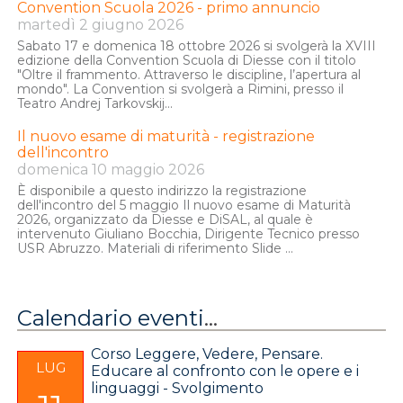
Convention Scuola 2026 - primo annuncio
martedì 2 giugno 2026
Leggi la convocazione con
l'ordine del giorno
.
Sabato 17 e domenica 18 ottobre 2026 si svolgerà la XVIII
edizione della Convention Scuola di Diesse con il titolo
Leggi le indicazioni su come
"Oltre il frammento. Attraverso le discipline, l’apertura al
partecipare e votare
.
mondo". La Convention si svolgerà a Rimini, presso il
Teatro Andrej Tarkovskij...
Il nuovo esame di maturità - registrazione
dell'incontro
domenica 10 maggio 2026
È disponibile a questo indirizzo la registrazione
dell'incontro del 5 maggio Il nuovo esame di Maturità
2026, organizzato da Diesse e DiSAL, al quale è
intervenuto Giuliano Bocchia, Dirigente Tecnico presso
USR Abruzzo. Materiali di riferimento Slide ...
Calendario eventi
...
Corso Leggere, Vedere, Pensare.
LUG
Educare al confronto con le opere e i
linguaggi - Svolgimento