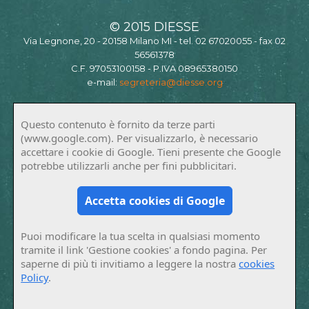
© 2015 DIESSE
Via Legnone, 20 - 20158 Milano MI - tel. 02 67020055 - fax 02
56561378
C.F. 97053100158 - P.IVA 08965380150
e-mail:
segreteria@diesse.org
Questo contenuto è fornito da terze parti
(www.google.com). Per visualizzarlo, è necessario
accettare i cookie di Google. Tieni presente che Google
potrebbe utilizzarli anche per fini pubblicitari.
Accetta cookies di Google
Puoi modificare la tua scelta in qualsiasi momento
tramite il link 'Gestione cookies' a fondo pagina. Per
saperne di più ti invitiamo a leggere la nostra
cookies
Policy
.