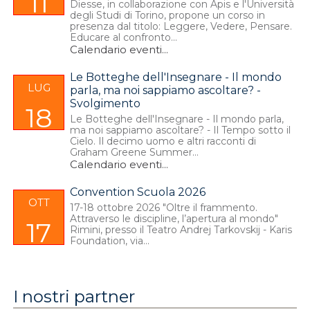
11
Diesse, in collaborazione con Apis e l'Università
degli Studi di Torino, propone un corso in
presenza dal titolo: Leggere, Vedere, Pensare.
Educare al confronto...
Calendario eventi
...
Le Botteghe dell'Insegnare - Il mondo
LUG
parla, ma noi sappiamo ascoltare? -
Svolgimento
18
Le Botteghe dell'Insegnare - Il mondo parla,
ma noi sappiamo ascoltare? - Il Tempo sotto il
Cielo. Il decimo uomo e altri racconti di
Graham Greene Summer...
Calendario eventi
...
Convention Scuola 2026
OTT
17-18 ottobre 2026 "Oltre il frammento.
Attraverso le discipline, l’apertura al mondo"
17
Rimini, presso il Teatro Andrej Tarkovskij - Karis
Foundation, via...
I nostri partner