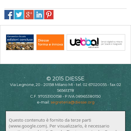
© 2015 DIESSE
Via Legnone, 20 - 20158 Milano MI - tel. 02 67020055 - fax 02
56561378
C.F. 97053100158 - P.IVA 08965380150
e-mail:
segreteria@diesse.org
Questo contenuto è fornito da terze parti
(www.google.com). Per visualizzarlo, è necessario