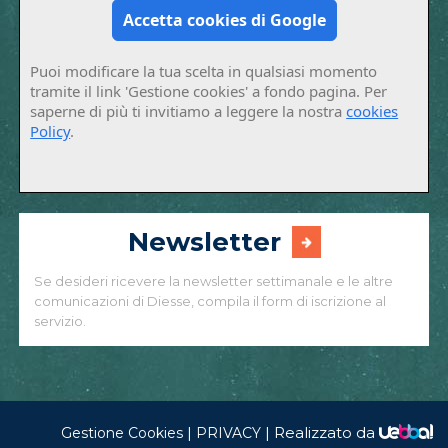
Accetta cookies di Google
Puoi modificare la tua scelta in qualsiasi momento
tramite il link 'Gestione cookies' a fondo pagina. Per
saperne di più ti invitiamo a leggere la nostra
cookies
Policy
.
Newsletter
Se desideri ricevere la newsletter settimanale e le altre
comunicazioni di Diesse, compila il form di iscrizione al
servizio.
|
|
Realizzato da
Gestione Cookies
PRIVACY