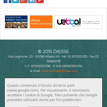
© 2015 DIESSE
Via Legnone, 20 - 20158 Milano MI - tel. 02 67020055 - fax 02
56561378
C.F. 97053100158 - P.IVA 08965380150
e-mail:
segreteria@diesse.org
Questo contenuto è fornito da terze parti
(www.google.com). Per visualizzarlo, è necessario
accettare i cookie di Google. Tieni presente che Google
potrebbe utilizzarli anche per fini pubblicitari.