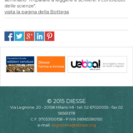
delle scienze".
visita la pagina della Bottega
© 2015 DIESSE
Via Legnone, 20 - 20158 Milano MI - tel. 02 67020055 - fax 02
56561378
C.F. 97053100158 - P.IVA 08965380150
e-mail:
segreteria@diesse.org