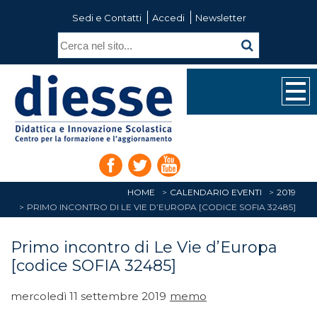
Sedi e Contatti
Accedi
Newsletter
HOME
CALENDARIO EVENTI
2019
PRIMO INCONTRO DI LE VIE D’EUROPA [CODICE SOFIA 32485]
Primo incontro di Le Vie d’Europa
[codice SOFIA 32485]
mercoledì 11 settembre 2019
memo