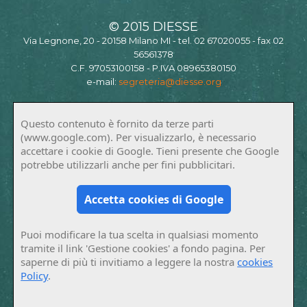
© 2015 DIESSE
Via Legnone, 20 - 20158 Milano MI - tel. 02 67020055 - fax 02
56561378
C.F. 97053100158 - P.IVA 08965380150
e-mail:
segreteria@diesse.org
Questo contenuto è fornito da terze parti
(www.google.com). Per visualizzarlo, è necessario
accettare i cookie di Google. Tieni presente che Google
potrebbe utilizzarli anche per fini pubblicitari.
Accetta cookies di Google
Puoi modificare la tua scelta in qualsiasi momento
tramite il link 'Gestione cookies' a fondo pagina. Per
saperne di più ti invitiamo a leggere la nostra
cookies
Policy
.