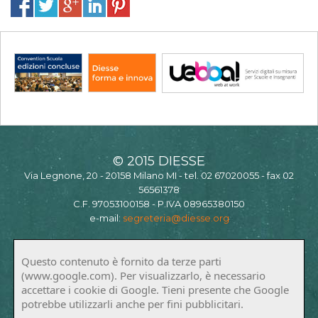
© 2015 DIESSE
Via Legnone, 20 - 20158 Milano MI - tel. 02 67020055 - fax 02
56561378
C.F. 97053100158 - P.IVA 08965380150
e-mail:
segreteria@diesse.org
Questo contenuto è fornito da terze parti
(www.google.com). Per visualizzarlo, è necessario
accettare i cookie di Google. Tieni presente che Google
potrebbe utilizzarli anche per fini pubblicitari.