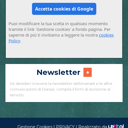
Accetta cookies di Google
Puoi modificare la tua scelta in qualsiasi momento
tramite il link 'Gestione cookies' a fondo pagina. Per
saperne di più ti invitiamo a leggere la nostra
cookies
Policy
.
Newsletter
Se desideri ricevere la newsletter settimanale e le altre
comunicazioni di Diesse, compila il form di iscrizione al
servizio.
|
|
Realizzato da
Gestione Cookies
PRIVACY