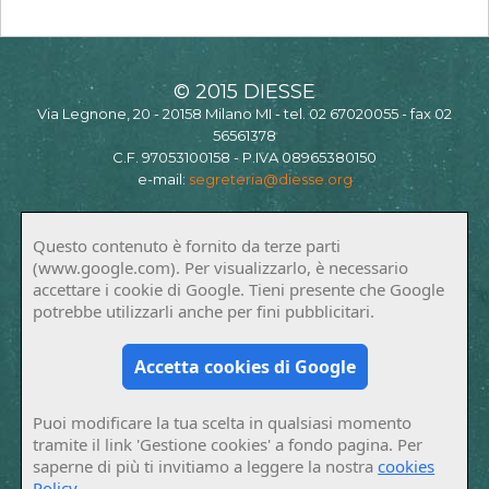
© 2015 DIESSE
Via Legnone, 20 - 20158 Milano MI - tel. 02 67020055 - fax 02
56561378
C.F. 97053100158 - P.IVA 08965380150
e-mail:
segreteria@diesse.org
Questo contenuto è fornito da terze parti
(www.google.com). Per visualizzarlo, è necessario
accettare i cookie di Google. Tieni presente che Google
potrebbe utilizzarli anche per fini pubblicitari.
Accetta cookies di Google
Puoi modificare la tua scelta in qualsiasi momento
tramite il link 'Gestione cookies' a fondo pagina. Per
saperne di più ti invitiamo a leggere la nostra
cookies
Policy
.