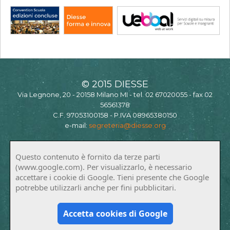
© 2015 DIESSE
Via Legnone, 20 - 20158 Milano MI - tel. 02 67020055 - fax 02
56561378
C.F. 97053100158 - P.IVA 08965380150
e-mail:
segreteria@diesse.org
Questo contenuto è fornito da terze parti
(www.google.com). Per visualizzarlo, è necessario
accettare i cookie di Google. Tieni presente che Google
potrebbe utilizzarli anche per fini pubblicitari.
Accetta cookies di Google