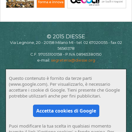
© 2015 DIESSE
Via Legnone, 20 - 20158 Milano MI - tel. 02 67020055 - fax 02
56561378
C.F. 97053100158 - P.IVA 08965380150
e-mail:
segreteria@diesse.org
Questo contenuto è fornito da terze parti
(www.google.com). Per visualizzarlo, è necessario
accettare i cookie di Google. Tieni presente che Google
potrebbe utilizzarli anche per fini pubblicitari.
Accetta cookies di Google
Puoi modificare la tua scelta in qualsiasi momento
tramite il link 'Gestione cookies' a fondo pagina. Per