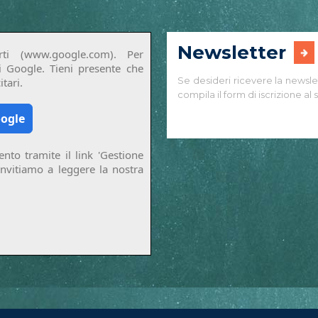
Newsletter
ti (www.google.com). Per
di Google. Tieni presente che
Se desideri ricevere la newsle
tari.
compila il form di iscrizione al s
oogle
nto tramite il link 'Gestione
invitiamo a leggere la nostra