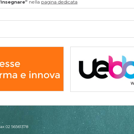
’Insegnare”
nella
pagina dedicata
 fax 02 56561378