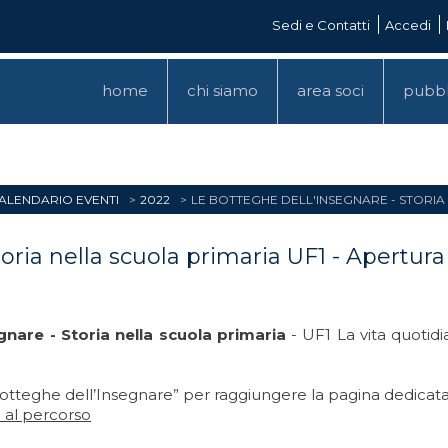
Sedi e Contatti
Accedi
home
chi siamo
area soci
pubbl
ALENDARIO EVENTI
2022
LE BOTTEGHE DELL'INSEGNARE - STORIA 
ria nella scuola primaria UF1 - Apertura 
gnare - Storia nella scuola primaria
- UF1 La vita quotid
Botteghe dell’Insegnare” per raggiungere la pagina dedicata
 al percorso