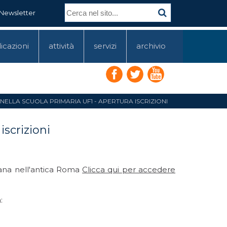
Newsletter
icazioni
attività
servizi
archivio
NELLA SCUOLA PRIMARIA UF1 - APERTURA ISCRIZIONI
iscrizioni
iana nell'antica Roma
Clicca qui
per accedere
: