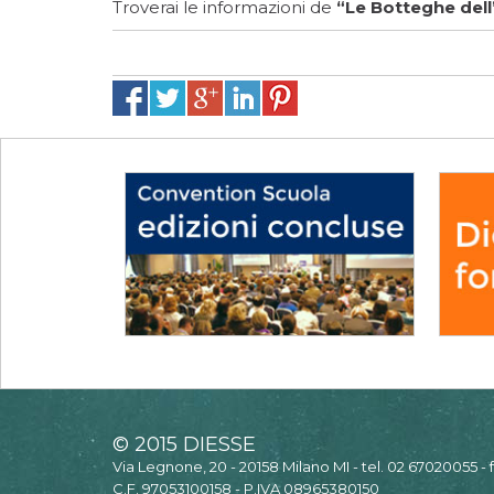
Troverai le informazioni de
“Le Botteghe dell
© 2015 DIESSE
Via Legnone, 20 - 20158 Milano MI - tel. 02 67020055 -
C.F. 97053100158 - P.IVA 08965380150