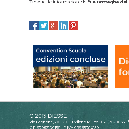
Troverai le informazioni de
“Le Botteghe dell
© 2015 DIESSE
Via Legnone, 20 - 20158 Milano MI - tel. 02 67020055 -
C.F. 97053100158 - P.IVA 08965380150