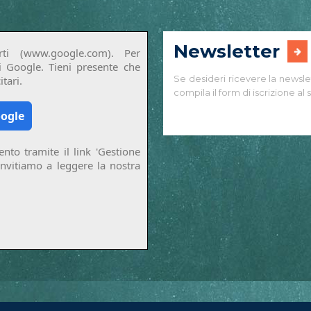
Newsletter
ti (www.google.com). Per
di Google. Tieni presente che
Se desideri ricevere la newsle
tari.
compila il form di iscrizione al s
oogle
nto tramite il link 'Gestione
invitiamo a leggere la nostra