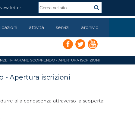
Newsletter
icazioni
attività
servizi
archivio
ENZE: IMPARARE SCOPRENDO - APERTURA ISCRIZIONI
- Apertura iscrizioni
urre alla conoscenza attraverso la scoperta:
: