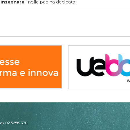
’Insegnare”
nella
pagina dedicata
 fax 02 56561378