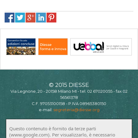
© 2015 DIESSE
Via Legnone, 20 - 20158 Milano MI - tel. 02 67020055 - fax 02
56561378
C.F. 97053100158 - P.IVA 08965380150
e-mail:
segreteria@diesse.org
Questo contenuto è fornito da terze parti
(www.google.com). Per visualizzarlo, è necessario