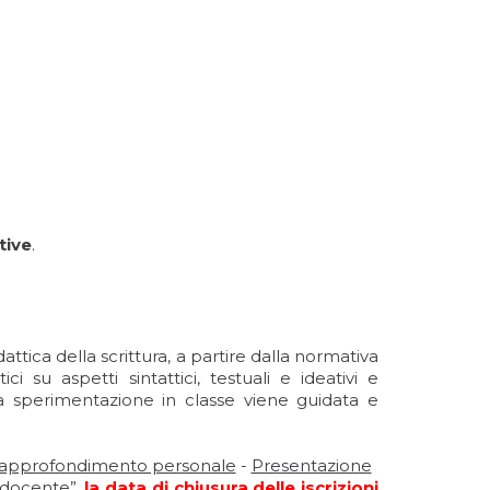
tive
.
dattica della scrittura, a partire dalla normativa
ici su aspetti sintattici, testuali e ideativi e
la sperimentazione in classe viene guidata e
 l’approfondimento personale
-
Presentazione
l docente”,
la data di chiusura delle iscrizioni