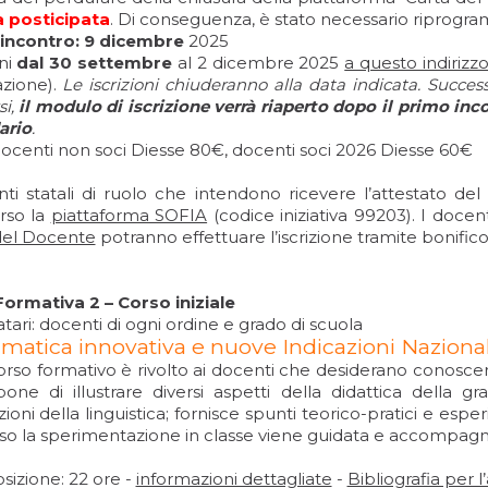
a posticipata
. Di conseguenza, è stato necessario riprogr
incontro: 9 dicembre
2025
oni
dal 30 settembre
al 2 dicembre 2025
a questo indirizz
azione).
Le iscrizioni chiuderanno alla data indicata. Succe
si,
il modulo di iscrizione verrà riaperto dopo il primo in
ario
.
docenti non soci Diesse 80€, docenti soci 2026 Diesse 60€
nti statali di ruolo che intendono ricevere l’attestato de
erso la
piattaforma SOFIA
(codice iniziativa 99203). I docen
del Docente
potranno effettuare l’iscrizione tramite bonifico
Formativa 2 – Corso iniziale
tari: docenti di ogni ordine e grado di scuola
atica innovativa e nuove Indicazioni Nazional
orso formativo è rivolto ai docenti che desiderano conosce
pone di illustrare diversi aspetti della didattica della 
zioni della linguistica; fornisce spunti teorico-pratici e espe
so la sperimentazione in classe viene guidata e accompagn
izione: 22 ore -
informazioni dettagliate
-
Bibliografia per