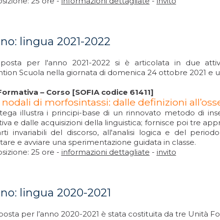
izione: 25 ore -
informazioni dettagliate
-
invito
ano: lingua 2021-2022
posta per l'anno 2021-2022 si è articolata in due atti
tion Scuola nella giornata di domenica 24 ottobre 2021 e u
Formativa – Corso [SOFIA codice 61411]
 nodali di morfosintassi: dalle definizioni all’o
tega illustra i principi-base di un rinnovato metodo di i
va e dalle acquisizioni della linguistica; fornisce poi tre ap
rti invariabili del discorso, all'analisi logica e del peri
tare e avviare una sperimentazione guidata in classe.
izione: 25 ore -
informazioni dettagliate
-
invito
iano: lingua 2020-2021
osta per l’anno 2020-2021 è stata costituita da tre Unità F