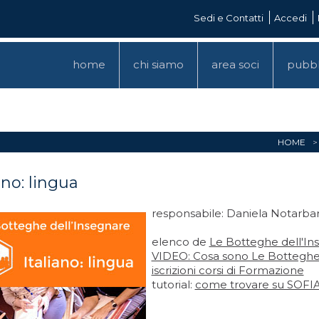
Sedi e Contatti
Accedi
home
chi siamo
area soci
pubbl
HOME
ano: lingua
responsabile: Daniela Notarbar
elenco de
Le Botteghe dell'In
VIDEO: Cosa sono Le Botteghe 
iscrizioni corsi di Formazione
tutorial:
come trovare su SOFIA le