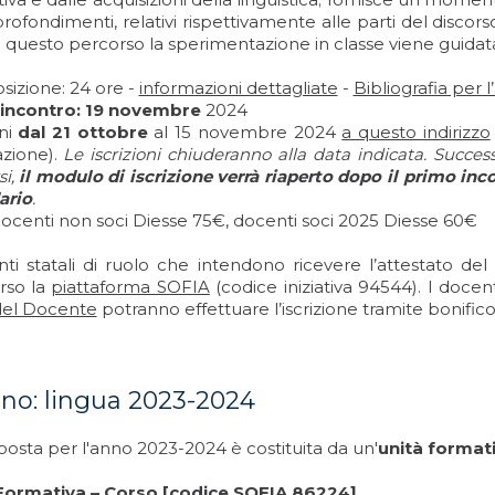
rofondimenti, relativi rispettivamente alle parti del discorso,
i questo percorso la sperimentazione in classe viene guid
izione: 24 ore -
informazioni dettagliate
-
Bibliografia per
incontro: 19 novembre
2024
oni
dal 21 ottobre
al 15 novembre 2024
a questo indirizzo
azione).
Le iscrizioni chiuderanno alla data indicata. Succe
si,
il modulo di iscrizione verrà riaperto dopo il primo in
ario
.
docenti non soci Diesse 75€, docenti soci 2025 Diesse 60€
nti statali di ruolo che intendono ricevere l’attestato de
erso la
piattaforma SOFIA
(codice iniziativa 94544). I docen
del Docente
potranno effettuare l’iscrizione tramite bonifico
iano: lingua 2023-2024
osta per l'anno 2023-2024 è costituita da un'
unità format
Formativa – Corso [codice SOFIA 86224]