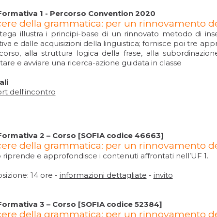
Formativa 1 - Percorso Convention 2020
acere della grammatica: per un rinnovamento 
tega illustra i principi-base di un rinnovato metodo di i
va e dalle acquisizioni della linguistica; fornisce poi tre app
corso, alla struttura logica della frase, alla subordinazi
are e avviare una ricerca-azione guidata in classe
ali
rt dell'incontro
Formativa 2 – Corso [SOFIA codice 46663]
acere della grammatica: per un rinnovamento 
o riprende e approfondisce i contenuti affrontati nell’UF 1.
izione: 14 ore -
informazioni dettagliate
-
invito
Formativa 3 – Corso [SOFIA codice 52384]
acere della grammatica: per un rinnovamento d