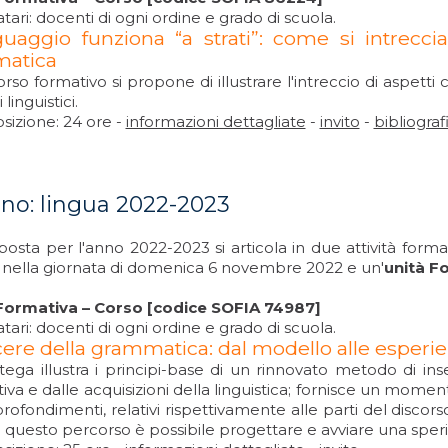
tari: docenti di ogni ordine e grado di scuola.
nguaggio funziona “a strati”: come si intrecci
matica
orso formativo si propone di illustrare l'intreccio di aspetti
i linguistici.
izione: 24 ore -
informazioni dettagliate
-
invito
-
bibliograf
iano: lingua 2022-2023
osta per l'anno 2022-2023 si articola in due attività forma
 nella giornata di domenica 6 novembre 2022 e un'
unità F
Formativa – Corso [codice SOFIA 74987]
tari: docenti di ogni ordine e grado di scuola.
acere della grammatica: dal modello alle esperie
tega illustra i principi-base di un rinnovato metodo di i
va e dalle acquisizioni della linguistica; fornisce un momento
rofondimenti, relativi rispettivamente alle parti del discorso,
 questo percorso è possibile progettare e avviare una sper