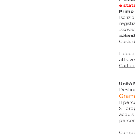
è stat
Primo 
Iscrizi
registr
iscriver
calend
Costi: 
I doce
attrav
Carta 
Unità 
Destina
Gramm
Il perc
Si pro
acquisi
percor
Compos