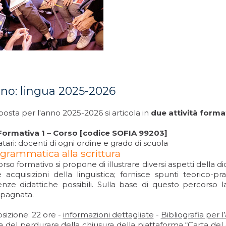
iano: lingua 2025-2026
osta per l'anno 2025-2026 si articola in
due attività forma
Formativa 1 – Corso [codice SOFIA 99203]
tari: docenti di ogni ordine e grado di scuola
 grammatica alla scrittura
orso formativo si propone di illustrare diversi aspetti della di
 acquisizioni della linguistica; fornisce spunti teorico-prat
enze didattiche possibili. Sulla base di questo percorso 
pagnata.
izione: 22 ore -
informazioni dettagliate
-
Bibliografia per
a del perdurare della chiusura della piattaforma “Carta de