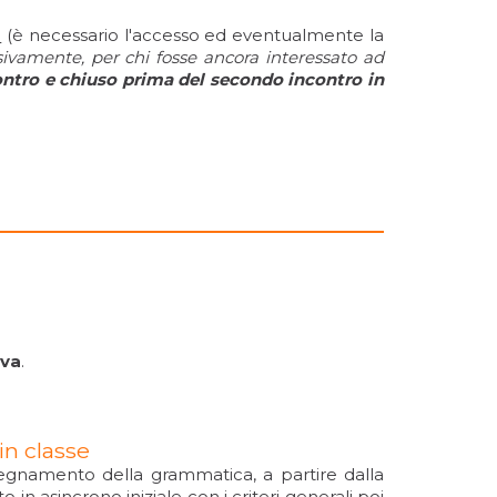
o
(è necessario l'accesso ed eventualmente la
ssivamente, per chi fosse ancora interessato ad
contro e chiuso prima del secondo incontro in
iva
.
in classe
nsegnamento della grammatica, a partire dalla
 in asincrono iniziale con i criteri generali poi