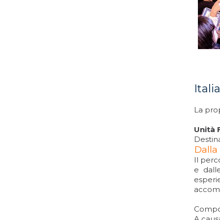
Ital
La prop
Unità 
Destina
Dalla
Il perc
e dalle
esperi
accom
Compos
A caus