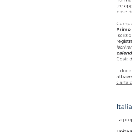
tre app
base d
Compos
Primo 
Iscrizi
registr
iscriver
calend
Costi: 
I doce
attrav
Carta 
Ital
La prop
Unità 