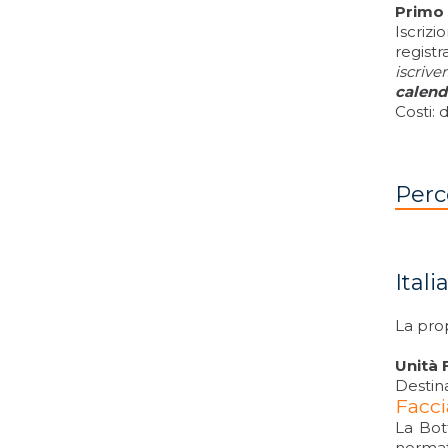
Primo 
Iscrizi
registr
iscriver
calend
Costi: 
Perc
Ital
La prop
Unità 
Destina
Facci
La Bot
normati