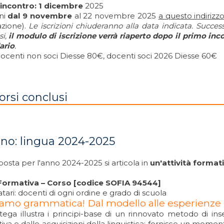
incontro: 1 dicembre
2025
oni
dal 9 novembre
al 22 novembre 2025
a questo indirizz
azione).
Le iscrizioni chiuderanno alla data indicata. Succe
si,
il modulo di iscrizione verrà riaperto dopo il primo in
ario
.
docenti non soci Diesse 80€, docenti soci 2026 Diesse 60€
orsi conclusi
iano: lingua 2024-2025
osta per l'anno 2024-2025 si articola in
un'attività format
Formativa – Corso [codice SOFIA 94544]
tari: docenti di ogni ordine e grado di scuola
amo grammatica! Dal modello alle esperienze 
tega illustra i principi-base di un rinnovato metodo di i
va e dalle acquisizioni della linguistica; fornisce un momento