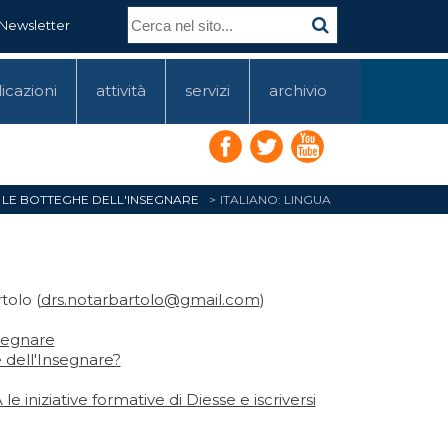
Newsletter
icazioni
attività
servizi
archivio
LE BOTTEGHE DELL'INSEGNARE
ITALIANO: LINGUA
tolo (
drs.notarbartolo@gmail.com
)
segnare
dell'Insegnare?
 iniziative formative di Diesse e iscriversi