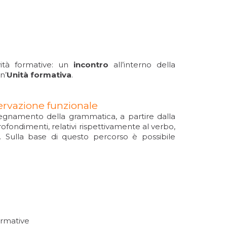
vità formative: un
incontro
all’interno della
n’
Unità formativa
.
sservazione funzionale
nsegnamento della grammatica, a partire dalla
profondimenti, relativi rispettivamente al verbo,
odo. Sulla base di questo percorso è possibile
ormative