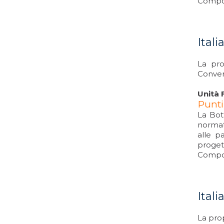
Compos
Itali
La pro
Conven
Unità 
Punti
La Bot
normati
alle pa
proget
Compos
Ital
La prop