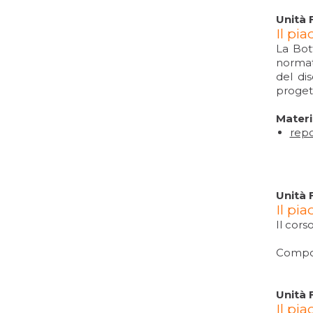
Unità 
Il pi
La Bot
normati
del dis
progett
Materi
repo
Unità 
Il pi
Il cors
Compos
Unità 
Il pi