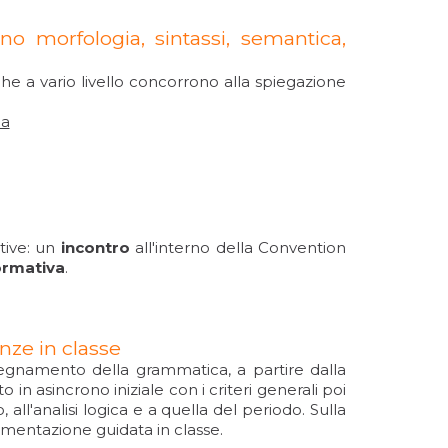
ano morfologia, sintassi, semantica,
 che a vario livello concorrono alla spiegazione
ia
tive: un
incontro
all'interno della Convention
ormativa
.
nze in classe
nsegnamento della grammatica, a partire dalla
 in asincrono iniziale con i criteri generali poi
 all'analisi logica e a quella del periodo. Sulla
imentazione guidata in classe.