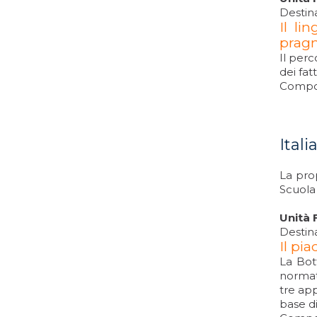
Destina
Il li
prag
Il perc
dei fatt
Compos
Ital
La prop
Scuola
Unità 
Destina
Il pi
La Bot
normati
tre app
base di