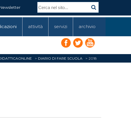
Newsletter
icazioni
attività
servizi
archivio
DIDATTICAONLINE
DIARIO DI FARE SCUOLA
2018