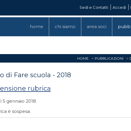
Sedi e Contatti
Accedi
home
chi siamo
area soci
pubbl
HOME
PUBBLICAZIONI
o di Fare scuola - 2018
ensione rubrica
ì 5 gennaio 2018
ica è sospesa.