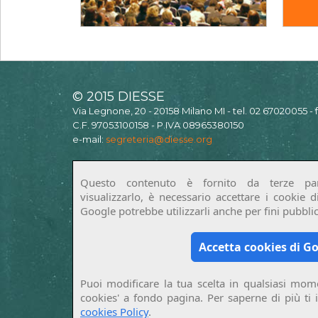
© 2015 DIESSE
Via Legnone, 20 - 20158 Milano MI - tel. 02 67020055 -
C.F. 97053100158 - P.IVA 08965380150
e-mail:
segreteria@diesse.org
Questo contenuto è fornito da terze par
visualizzarlo, è necessario accettare i cookie 
Google potrebbe utilizzarli anche per fini pubblici
Accetta cookies di G
Puoi modificare la tua scelta in qualsiasi mome
cookies' a fondo pagina. Per saperne di più ti 
cookies Policy
.