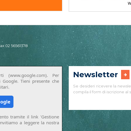
 fax 02 56561378
Newsletter
ti (www.google.com). Per
di Google. Tieni presente che
Se desideri ricevere la newsle
tari.
compila il form di iscrizione al s
oogle
nto tramite il link 'Gestione
invitiamo a leggere la nostra