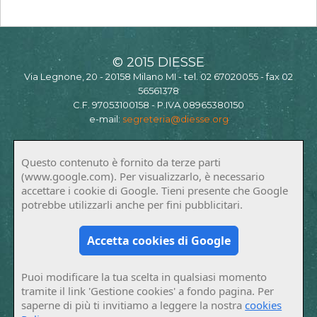
© 2015 DIESSE
Via Legnone, 20 - 20158 Milano MI - tel. 02 67020055 - fax 02
56561378
C.F. 97053100158 - P.IVA 08965380150
e-mail:
segreteria@diesse.org
Questo contenuto è fornito da terze parti
(www.google.com). Per visualizzarlo, è necessario
accettare i cookie di Google. Tieni presente che Google
potrebbe utilizzarli anche per fini pubblicitari.
Accetta cookies di Google
Puoi modificare la tua scelta in qualsiasi momento
tramite il link 'Gestione cookies' a fondo pagina. Per
saperne di più ti invitiamo a leggere la nostra
cookies