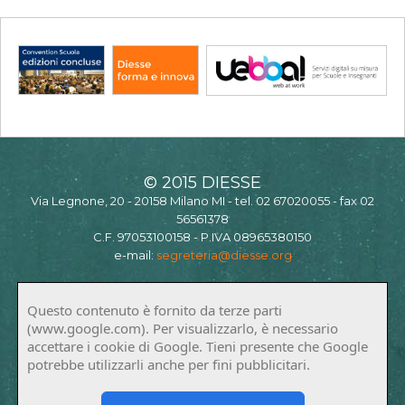
© 2015 DIESSE
Via Legnone, 20 - 20158 Milano MI - tel. 02 67020055 - fax 02
56561378
C.F. 97053100158 - P.IVA 08965380150
e-mail:
segreteria@diesse.org
Questo contenuto è fornito da terze parti
(www.google.com). Per visualizzarlo, è necessario
accettare i cookie di Google. Tieni presente che Google
potrebbe utilizzarli anche per fini pubblicitari.