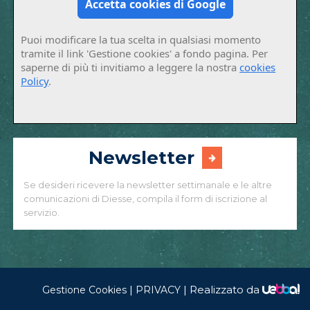
Accetta cookies di Google
Puoi modificare la tua scelta in qualsiasi momento
tramite il link 'Gestione cookies' a fondo pagina. Per
saperne di più ti invitiamo a leggere la nostra
cookies
Policy
.
Newsletter
Se desideri ricevere la newsletter settimanale e le altre
comunicazioni di Diesse, compila il form di iscrizione al
servizio.
|
|
Realizzato da
Gestione Cookies
PRIVACY