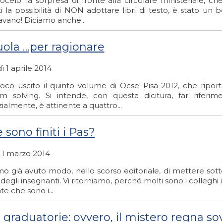
celo: la sorpresa di fronte alla circolare ministeriale, ch
 la possibilità di NON adottare libri di testo, è stato un 
avano! Diciamo anche...
uola …per ragionare
 1 aprile 2014
oco uscito il quinto volume di Ocse–Pisa 2012, che riporta
m solving. Si intende, con questa dicitura, far rif
ialmente, è attinente a quattro...
sono finiti i Pas?
 1 marzo 2014
o già avuto modo, nello scorso editoriale, di mettere sot
e degli insegnanti. Vi ritorniamo, perché molti sono i collegh
nte che sono i...
e graduatorie: ovvero, il mistero regna s