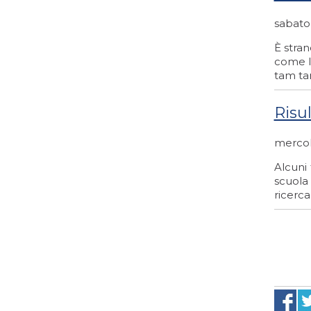
sabato
È stran
come la
tam tam
Risu
mercol
Alcuni
scuola
ricerca