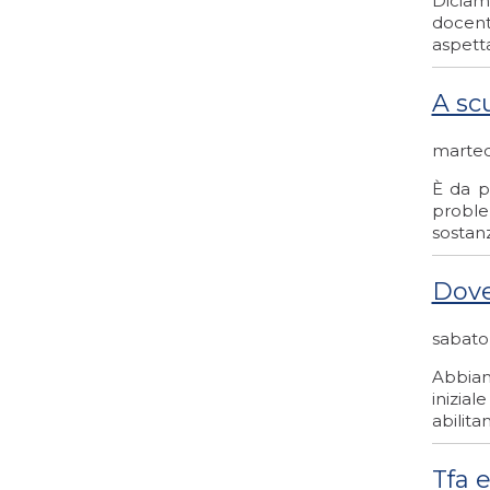
Diciamo
docenti
aspett
A sc
martedì
È da p
proble
sostanz
Dove 
sabato
Abbiam
inizial
abilita
Tfa 