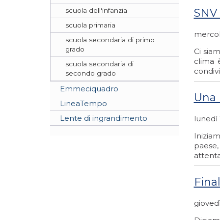
scuola dell'infanzia
SNV 
scuola primaria
mercol
scuola secondaria di primo
grado
Ci siam
clima 
scuola secondaria di
condivi
secondo grado
Emmeciquadro
Una 
LineaTempo
Lente di ingrandimento
lunedì
Inizia
paese,
attenta
Fina
gioved