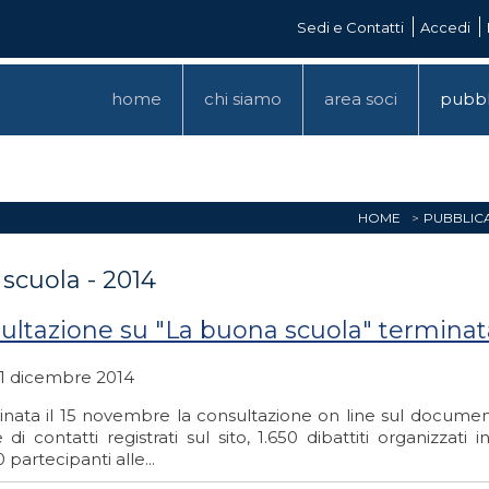
Sedi e Contatti
Accedi
home
chi siamo
area soci
pubbl
HOME
PUBBLIC
 scuola - 2014
ultazione su "La buona scuola" terminata:
 1 dicembre 2014
inata il 15 novembre la consultazione on line sul document
 di contatti registrati sul sito, 1.650 dibattiti organizzati 
 partecipanti alle...