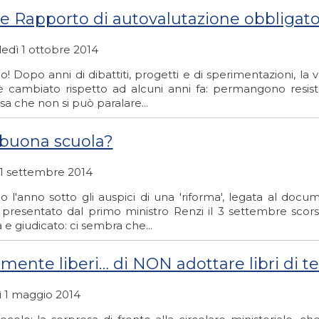
e Rapporto di autovalutazione obbligator
edì 1 ottobre 2014
o! Dopo anni di dibattiti, progetti e di sperimentazioni, la 
è cambiato rispetto ad alcuni anni fa: permangono resis
sa che non si può paralare...
buona scuola?
 1 settembre 2014
mo l'anno sotto gli auspici di una 'riforma', legata al do
 presentato dal primo ministro Renzi il 3 settembre scor
 e giudicato: ci sembra che...
lmente liberi… di NON adottare libri di te
ì 1 maggio 2014