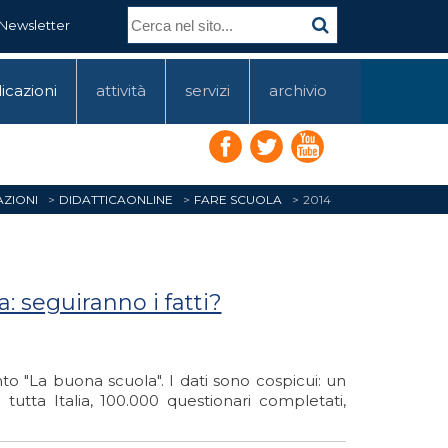
Newsletter
icazioni
attività
servizi
archivio
AZIONI
DIDATTICAONLINE
FARE SCUOLA
2014
 seguiranno i fatti?
o "La buona scuola". I dati sono cospicui: un
in tutta Italia, 100.000 questionari completati,