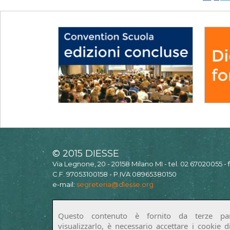
© 2015 DIESSE
Via Legnone, 20 - 20158 Milano MI - tel. 02 67020055 -
C.F. 97053100158 - P.IVA 08965380150
e-mail:
segreteria@diesse.org
Questo contenuto è fornito da terze par
visualizzarlo, è necessario accettare i cookie 