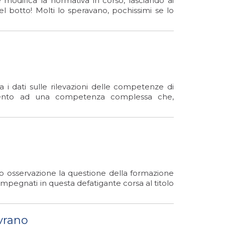
e modifica la normativa in corso, lasciando ai
bel botto! Molti lo speravano, pochissimi se lo
 i dati sulle rilevazioni delle competenze di
erimento ad una competenza complessa che,
to osservazione la questione della formazione
i impegnati in questa defatigante corsa al titolo
ovrano