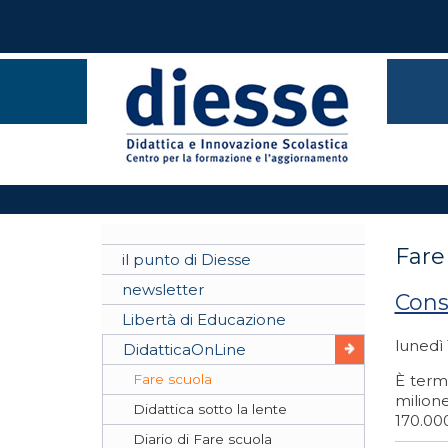
Fare
il punto di Diesse
newsletter
Cons
Libertà di Educazione
lunedì
DidatticaOnLine
Fare scuola
È term
milione
Didattica sotto la lente
170.000
Diario di Fare scuola