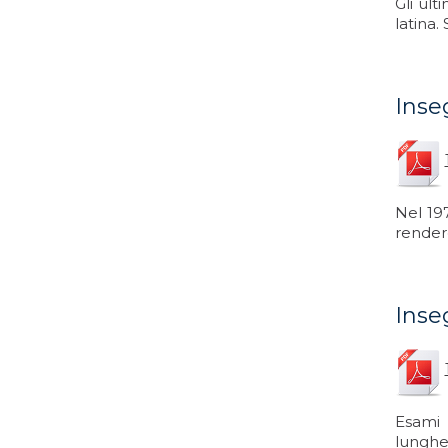
Gli ult
latina.
Inse
Nel 19
rendere
Inse
Esami 
lunghez