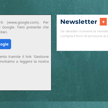
Newsletter
ti (www.google.com). Per
di Google. Tieni presente che
Se desideri ricevere la newsle
tari.
compila il form di iscrizione al s
oogle
nto tramite il link 'Gestione
invitiamo a leggere la nostra