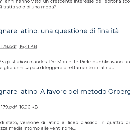
imi anni hanno visto un crescente interesse dell’editoria scol
 Si tratta solo di una moda?
gnare latino, una questione di finalità
1178.pdf
16,41 KB
73 gli studiosi olandesi De Man e Te Riele pubblicavano un
 gli alunni capaci di leggere direttamente in latino...
gnare latino. A favore del metodo Orber
1179.pdf
16,96 KB
di stato, versione di latino al liceo classico: in quattr
za media intorno alle venti righe...