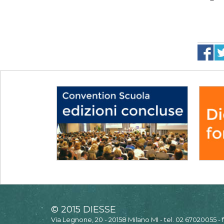
© 2015 DIESSE
Via Legnone, 20 - 20158 Milano MI - tel. 02 67020055 -