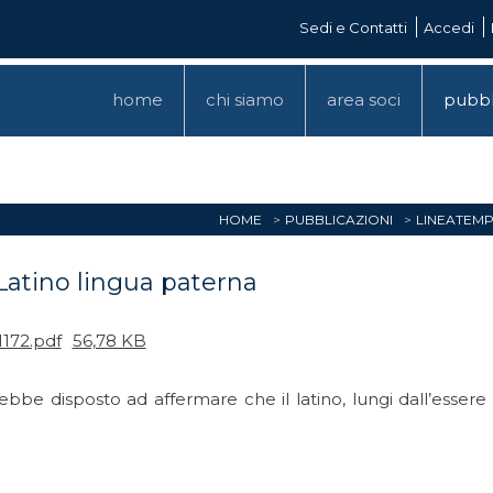
Sedi e Contatti
Accedi
home
chi siamo
area soci
pubbl
HOME
PUBBLICAZIONI
LINEATEM
 Latino lingua paterna
1172.pdf
56,78 KB
ebbe disposto ad affermare che il latino, lungi dall’essere