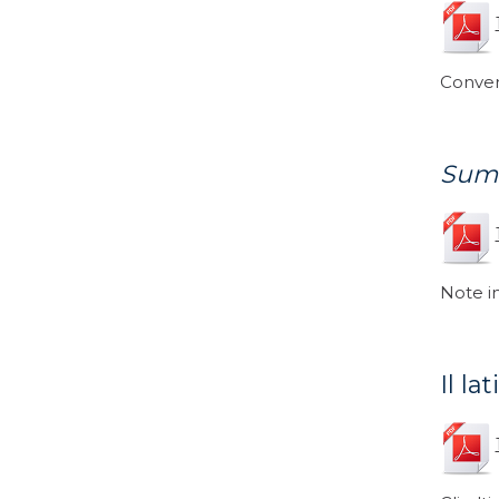
Convers
Sum
Note i
Il la