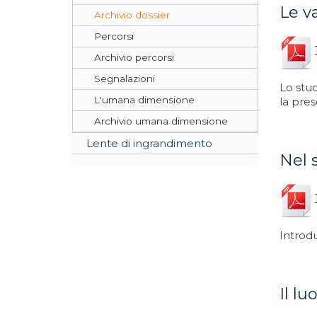
Le v
Archivio dossier
Percorsi
Archivio percorsi
Segnalazioni
Lo stud
L'umana dimensione
la pres
Archivio umana dimensione
Lente di ingrandimento
Nel 
Introd
Il l