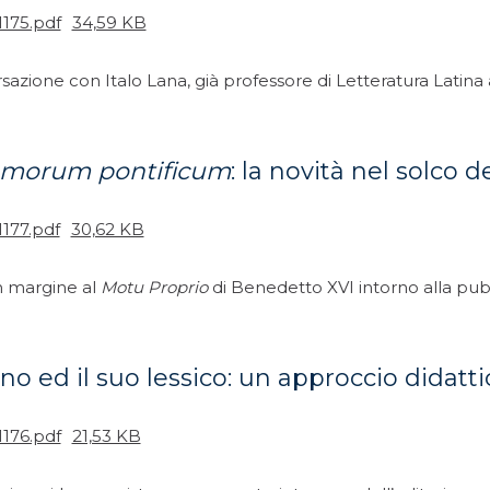
1175.pdf
34,59 KB
azione con Italo Lana, già professore di Letteratura Latina all
morum pontificum
: la novità nel solco d
1177.pdf
30,62 KB
n margine al
Motu Proprio
di Benedetto XVI intorno alla pubb
tino ed il suo lessico: un approccio didat
1176.pdf
21,53 KB