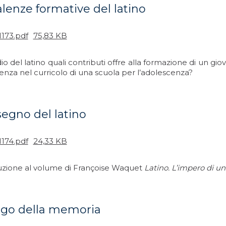
alenze formative del latino
1173.pdf
75,83 KB
io del latino quali contributi offre alla formazione di un gi
enza nel curricolo di una scuola per l’adolescenza?
segno del latino
1174.pdf
24,33 KB
uzione al volume di Françoise Waquet
Latino. L’impero di u
uogo della memoria