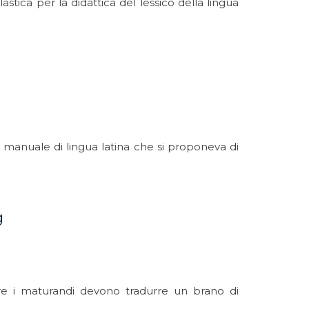
astica per la didattica del lessico della lingua
 manuale di lingua latina che si proponeva di
g
o ore i maturandi devono tradurre un brano di