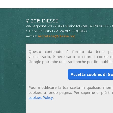
© 2015 DIESSE
Via Legnone, 20 - 20158 Milano MI - tel. 02 67020055 -
C.F. 97053100158 - P.IVA 08965380150
e-mail:
segreteria@diesse.org
Questo contenuto è fornito da terze par
visualizzarlo, è necessario accettare i cookie 
Google potrebbe utilizzarli anche per fini pubblici
Accetta cookies di G
Puoi modificare la tua scelta in qualsiasi mome
cookies' a fondo pagina. Per saperne di più ti 
cookies Policy
.