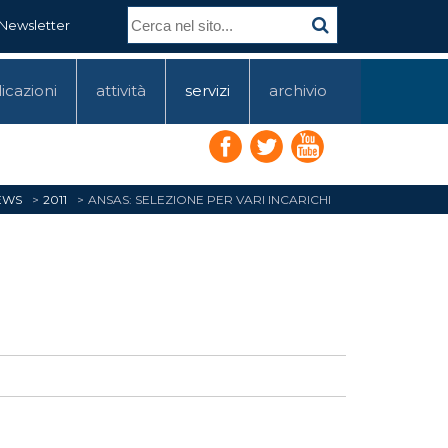
Newsletter
icazioni
attività
servizi
archivio
EWS
2011
ANSAS: SELEZIONE PER VARI INCARICHI