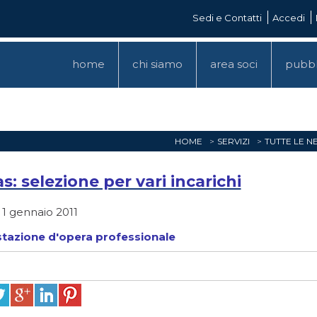
Sedi e Contatti
Accedi
home
chi siamo
area soci
pubbl
HOME
SERVIZI
TUTTE LE N
s: selezione per vari incarichi
 1 gennaio 2011
stazione d'opera professionale