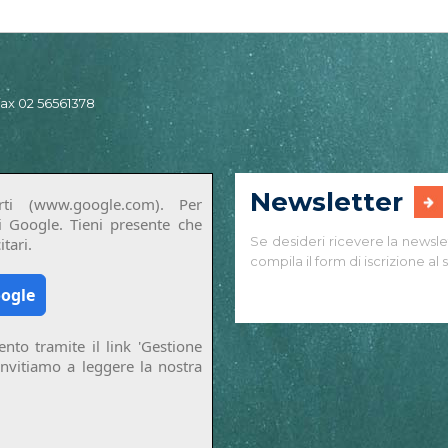
 fax 02 56561378
Newsletter
ti (www.google.com). Per
di Google. Tieni presente che
Se desideri ricevere la newsle
tari.
compila il form di iscrizione al s
oogle
nto tramite il link 'Gestione
invitiamo a leggere la nostra