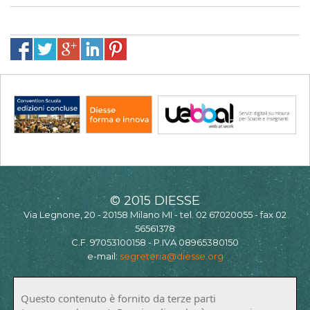
© 2015 DIESSE
Via Legnone, 20 - 20158 Milano MI - tel. 02 67020055 - fax 02
56561378
C.F. 97053100158 - P.IVA 08965380150
e-mail:
segreteria@diesse.org
Questo contenuto è fornito da terze parti