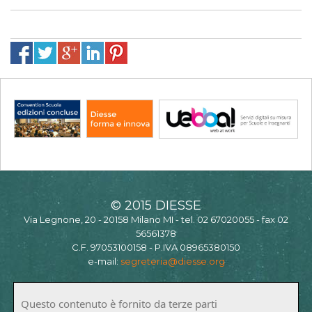
© 2015 DIESSE
Via Legnone, 20 - 20158 Milano MI - tel. 02 67020055 - fax 02
56561378
C.F. 97053100158 - P.IVA 08965380150
e-mail:
segreteria@diesse.org
Questo contenuto è fornito da terze parti