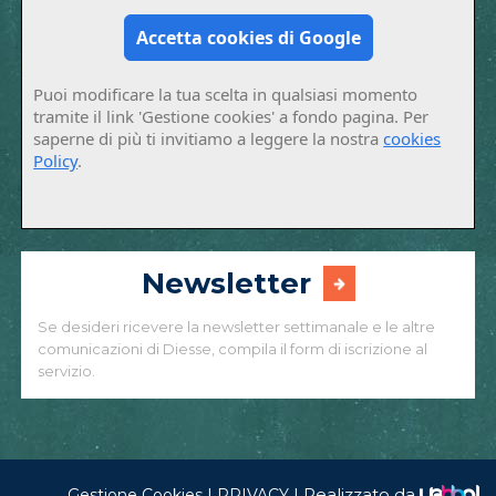
Accetta cookies di Google
Puoi modificare la tua scelta in qualsiasi momento
tramite il link 'Gestione cookies' a fondo pagina. Per
saperne di più ti invitiamo a leggere la nostra
cookies
Policy
.
Newsletter
Se desideri ricevere la newsletter settimanale e le altre
comunicazioni di Diesse, compila il form di iscrizione al
servizio.
|
|
Realizzato da
Gestione Cookies
PRIVACY