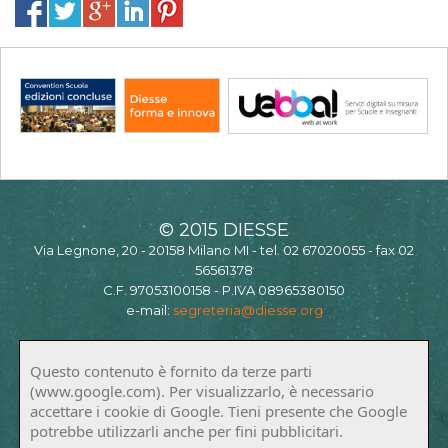
© 2015 DIESSE
Via Legnone, 20 - 20158 Milano MI - tel. 02 67020055 - fax 02
56561378
C.F. 97053100158 - P.IVA 08965380150
e-mail:
segreteria@diesse.org
Questo contenuto è fornito da terze parti
(www.google.com). Per visualizzarlo, è necessario
accettare i cookie di Google. Tieni presente che Google
potrebbe utilizzarli anche per fini pubblicitari.