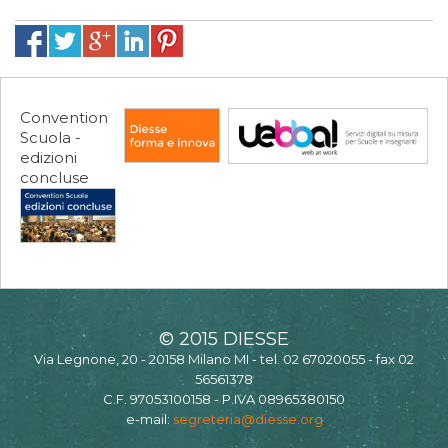
Convention
Scuola -
edizioni
concluse
© 2015 DIESSE
Via Legnone, 20 - 20158 Milano MI - tel. 02 67020055 - fax 02
56561378
C.F. 97053100158 - P.IVA 08965380150
e-mail:
segreteria@diesse.org