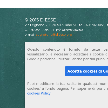
© 2015 DIESSE
Via Legnone, 20 - 20158 Milano MI - tel. 02 67020055 -
C.F. 97053100158 - P.IVA 08965380150
e-mail:
segreteria@diesse.org
Questo contenuto è fornito da terze par
visualizzarlo, è necessario accettare i cookie 
Google potrebbe utilizzarli anche per fini pubblici
Accetta cookies di G
Puoi modificare la tua scelta in qualsiasi mome
cookies' a fondo pagina. Per saperne di più ti 
cookies Policy
.