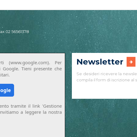
 fax 02 56561378
Newsletter
ti (www.google.com). Per
di Google. Tieni presente che
Se desideri ricevere la newsle
tari.
compila il form di iscrizione al s
oogle
nto tramite il link 'Gestione
invitiamo a leggere la nostra