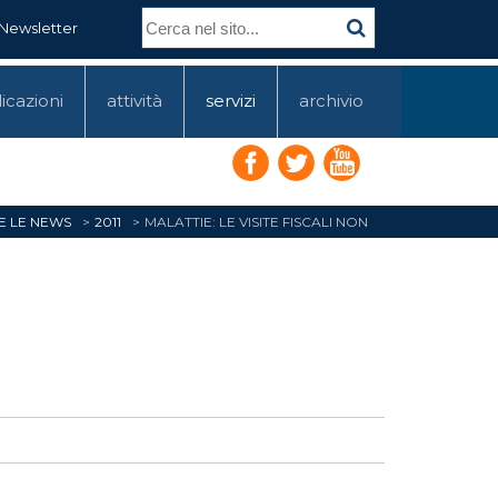
Newsletter
icazioni
attività
servizi
archivio
E LE NEWS
2011
MALATTIE: LE VISITE FISCALI NON