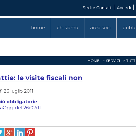
Sedi e Contatti
Accedi
home
chi siamo
area soci
pubbl
HOME
SERVIZI
TUTT
tie: le visite fiscali non
 26 luglio 2011
iù obbligatorie
iaOggi del 26/07/11