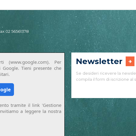
 fax 02 56561378
Newsletter
ti (www.google.com). Per
di Google. Tieni presente che
Se desideri ricevere la newsle
tari.
compila il form di iscrizione al s
oogle
nto tramite il link 'Gestione
invitiamo a leggere la nostra