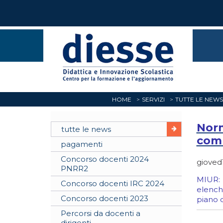
HOME
SERVIZI
TUTTE LE NEWS
Norm
tutte le news
comu
pagamenti
Concorso docenti 2024
giovedì
PNRR2
MIUR: I
Concorso docenti IRC 2024
elenchi
Concorso docenti 2023
piano d
Percorsi da docenti a
dirigenti