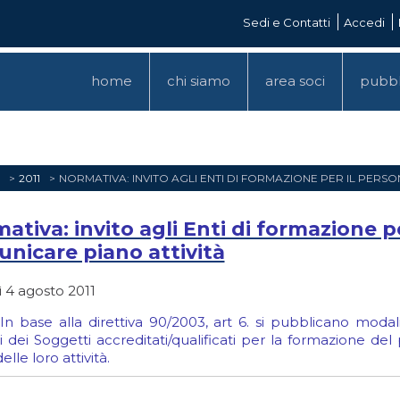
Sedi e Contatti
Accedi
home
chi siamo
area soci
pubbl
2011
NORMATIVA: INVITO AGLI ENTI DI FORMAZIONE PER IL PERS
ativa: invito agli Enti di formazione pe
nicare piano attività
 4 agosto 2011
n base alla direttiva 90/2003, art 6. si pubblicano modali
 dei Soggetti accreditati/qualificati per la formazione de
elle loro attività.