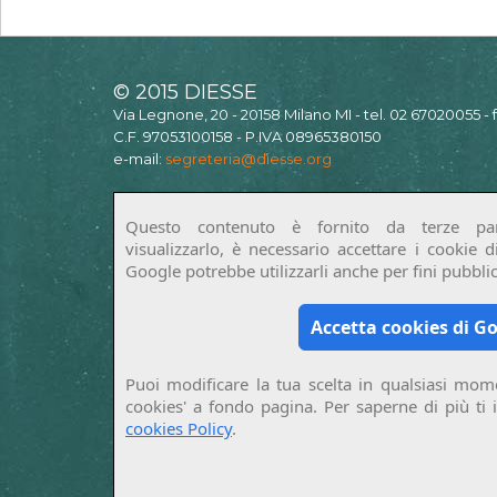
© 2015 DIESSE
Via Legnone, 20 - 20158 Milano MI - tel. 02 67020055 -
C.F. 97053100158 - P.IVA 08965380150
e-mail:
segreteria@diesse.org
Questo contenuto è fornito da terze par
visualizzarlo, è necessario accettare i cookie 
Google potrebbe utilizzarli anche per fini pubblici
Accetta cookies di G
Puoi modificare la tua scelta in qualsiasi mome
cookies' a fondo pagina. Per saperne di più ti 
cookies Policy
.