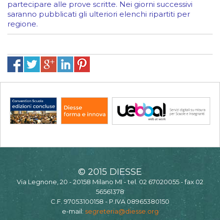
partecipare alle prove scritte. Nei giorni successivi
saranno pubblicati gli ulteriori elenchi ripartiti per
regione.
© 2015 DIESSE
Via Legnone, 20 - 20158 Milano MI - tel. 02 67020055 - fax 02
56561378
C.F. 97053100158 - P.IVA 08965380150
e-mail:
segreteria@diesse.org