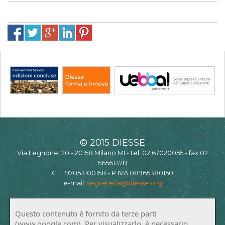
© 2015 DIESSE
Via Legnone, 20 - 20158 Milano MI - tel. 02 67020055 - fax 02
56561378
C.F. 97053100158 - P.IVA 08965380150
e-mail:
segreteria@diesse.org
Questo contenuto è fornito da terze parti
(www.google.com). Per visualizzarlo, è necessario