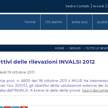
Sedi e Contatti
Accedi
home
chi siamo
area soci
pubbl
HOME
SERVIZI
TUTTE LE NEW
ttivi delle rilevazioni INVALSI 2012
edì 19 ottobre 2011
ta prot. n. 6830 del 18 ottobre 2011 il MIUR ha trasmesso
, per l’a.s. 2011/12, gli obiettivi della valutazione esterna de
ata dall’INVALSI. A breve le date delle prove. (
qui il docum