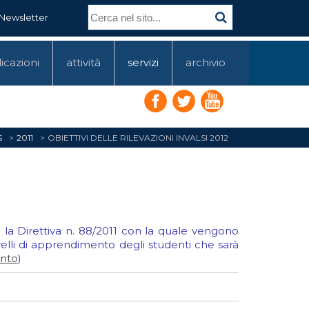
Newsletter
icazioni
attività
servizi
archivio
S
2011
OBIETTIVI DELLE RILEVAZIONI INVALSI 2012
 la Direttiva n. 88/2011 con la quale vengono
i livelli di apprendimento degli studenti che sarà
ento
)