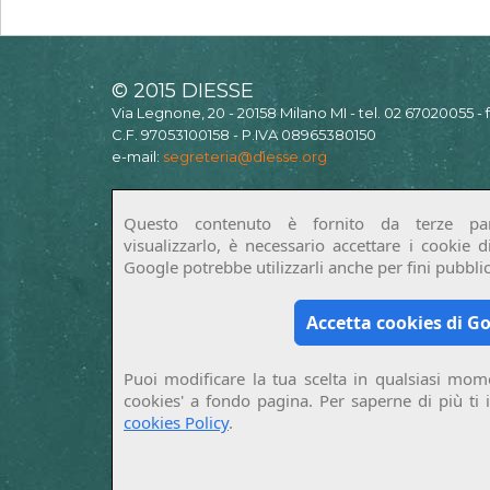
© 2015 DIESSE
Via Legnone, 20 - 20158 Milano MI - tel. 02 67020055 -
C.F. 97053100158 - P.IVA 08965380150
e-mail:
segreteria@diesse.org
Questo contenuto è fornito da terze par
visualizzarlo, è necessario accettare i cookie 
Google potrebbe utilizzarli anche per fini pubblici
Accetta cookies di G
Puoi modificare la tua scelta in qualsiasi mome
cookies' a fondo pagina. Per saperne di più ti 
cookies Policy
.