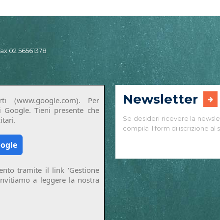
 fax 02 56561378
Newsletter
ti (www.google.com). Per
di Google. Tieni presente che
Se desideri ricevere la newsle
tari.
compila il form di iscrizione al s
oogle
nto tramite il link 'Gestione
invitiamo a leggere la nostra