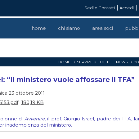
Sedi e Contatti
Accedi
home
chi siamo
area soci
pubbl
HOME
SERVIZI
TUTTE LE NEWS
20
el: “Il ministero vuole affossare il TFA”
ca 23 ottobre 2011
6153.pdf
180,19 KB
colonne di
Avvenire
, il prof. Giorgio Israel, padre dei TFA, 
per inadempienza del ministero.