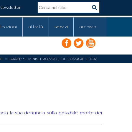
Newsletter
icazioni
attività
servizi
archivio
11
ISRAEL: “IL MINISTERO VUOLE AFFOSSARE IL TFA”
lancia la sua denuncia sulla possibile morte dei