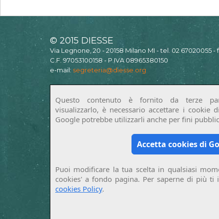
© 2015 DIESSE
Via Legnone, 20 - 20158 Milano MI - tel. 02 67020055 -
C.F. 97053100158 - P.IVA 08965380150
e-mail:
segreteria@diesse.org
Questo contenuto è fornito da terze par
visualizzarlo, è necessario accettare i cookie 
Google potrebbe utilizzarli anche per fini pubblici
Accetta cookies di G
Puoi modificare la tua scelta in qualsiasi mome
cookies' a fondo pagina. Per saperne di più ti 
cookies Policy
.