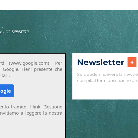
 fax 02 56561378
Newsletter
ti (www.google.com). Per
di Google. Tieni presente che
Se desideri ricevere la newsle
tari.
compila il form di iscrizione al s
oogle
nto tramite il link 'Gestione
invitiamo a leggere la nostra