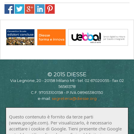
© 2015 DIESSE
Via Legnone, 20 - 20158 Milano MI - tel. 02 67020055 - fax 02
56561378
C.F. 97053100158 - P.IVA 08965380150
e-mail:
segreteria@diesse.org
Questo contenuto è fornito da terze parti
(www.google.com). Per visualizzarlo, è necessario
accettare i cookie di Google. Tieni presente che Google