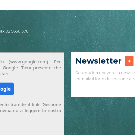
 fax 02 56561378
Newsletter
ti (www.google.com). Per
di Google. Tieni presente che
Se desideri ricevere la newsle
tari.
compila il form di iscrizione al s
oogle
nto tramite il link 'Gestione
invitiamo a leggere la nostra