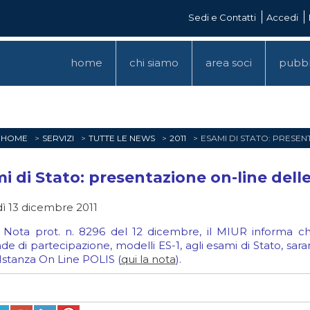
Sedi e Contatti
Accedi
home
chi siamo
area soci
pubbl
HOME
SERVIZI
TUTTE LE NEWS
2011
ESAMI DI STATO: PRESE
i di Stato: presentazione on-line dell
ì 13 dicembre 2011
 Nota prot. n. 8296 del 12 dicembre, il MIUR informa che
e di partecipazione, modelli ES-1, agli esami di Stato, sa
Istanza On Line POLIS (
qui la nota
).