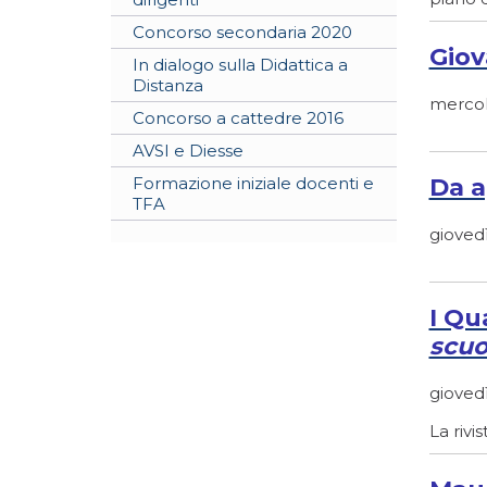
Concorso secondaria 2020
Giov
In dialogo sulla Didattica a
Distanza
mercol
Concorso a cattedre 2016
AVSI e Diesse
Formazione iniziale docenti e
Da a
TFA
giovedì
I Qu
scuo
giovedì
La rivi