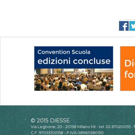
© 2015 DIESSE
Via Legnone, 20 - 20158 Milano MI - tel. 02 67020055 -
C.F. 97053100158 - P.IVA 08965380150