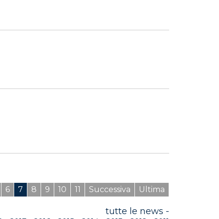
6
7
8
9
10
11
Successiva
Ultima
tutte le news -