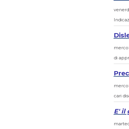
venerdì
Indicaz
Disl
mercole
di appr
Prec
mercole
cari di
E' i
martedì