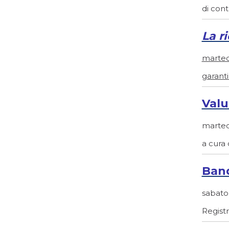
di cont
La r
martedì
garanti
Valu
martedì
a cura d
Band
sabato 
Registr