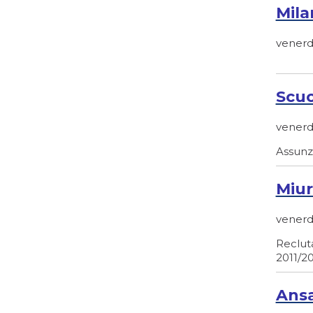
Mila
venerdì
Scuo
venerdì
Assunzi
Miur
venerdì
Reclut
2011/20
Ansa