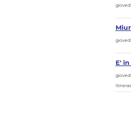
giovedì
Miur
giovedì
E' i
giovedì
Itinera