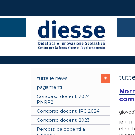
tutte
tutte le news
pagamenti
Norm
Concorso docenti 2024
comu
PNRR2
Concorso docenti IRC 2024
giovedì
Concorso docenti 2023
MIUR: I
elenchi
Percorsi da docenti a
piano d
dirigenti