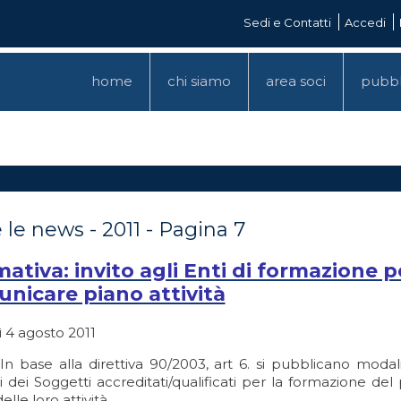
Sedi e Contatti
Accedi
home
chi siamo
area soci
pubbl
 le news - 2011 - Pagina 7
ativa: invito agli Enti di formazione pe
nicare piano attività
 4 agosto 2011
n base alla direttiva 90/2003, art 6. si pubblicano modali
 dei Soggetti accreditati/qualificati per la formazione de
elle loro attività.