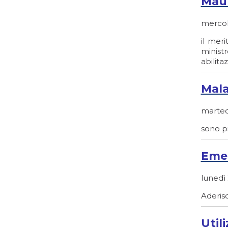
Maur
mercole
il mer
minist
abilita
Malat
martedì
sono pi
Emer
lunedì 
Aderisc
Util