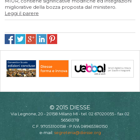
MIUR, contiene significative modifiche ed integrazioni
migliorative della bozza proposta dal ministero.
Leggi il parere
© 2015 DIESSE
Via Legnone, 20 - 20158 Milano MI - tel. 02 67020055 - fax 02
56561378
C.F. 97053100158 - P.IVA 08965380150
e-mail:
segreteria@diesse.org