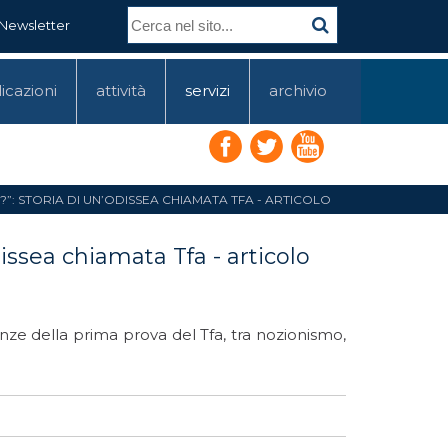
Newsletter
icazioni
attività
servizi
archivio
I?”: STORIA DI UN’ODISSEA CHIAMATA TFA - ARTICOLO
dissea chiamata Tfa - articolo
nze della prima prova del Tfa, tra nozionismo,