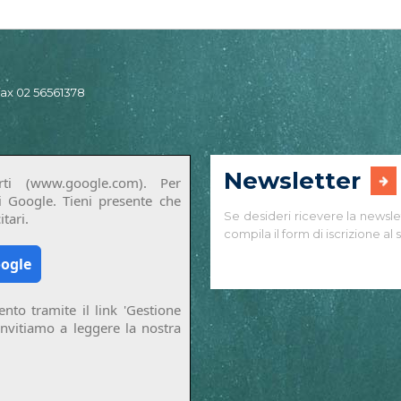
 fax 02 56561378
Newsletter
ti (www.google.com). Per
di Google. Tieni presente che
Se desideri ricevere la newsle
tari.
compila il form di iscrizione al s
oogle
nto tramite il link 'Gestione
invitiamo a leggere la nostra