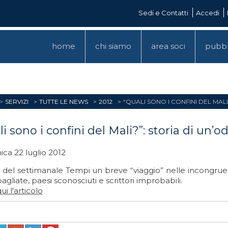
Sedi e Contatti
Accedi
home
chi siamo
area soci
pubbl
SERVIZI
TUTTE LE NEWS
2012
“QUALI SONO I CONFINI DEL MAL
i sono i confini del Mali?”: storia di un’o
ca 22 luglio 2012
o del settimanale Tempi un breve “viaggio” nelle incongrue
agliate, paesi sconosciuti e scrittori improbabili.
ui l'articolo