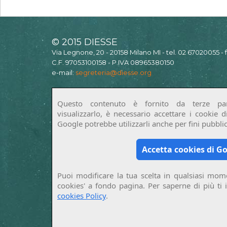
© 2015 DIESSE
Via Legnone, 20 - 20158 Milano MI - tel. 02 67020055 -
C.F. 97053100158 - P.IVA 08965380150
e-mail:
segreteria@diesse.org
Questo contenuto è fornito da terze par
visualizzarlo, è necessario accettare i cookie 
Google potrebbe utilizzarli anche per fini pubblici
Accetta cookies di G
Puoi modificare la tua scelta in qualsiasi mome
cookies' a fondo pagina. Per saperne di più ti 
cookies Policy
.