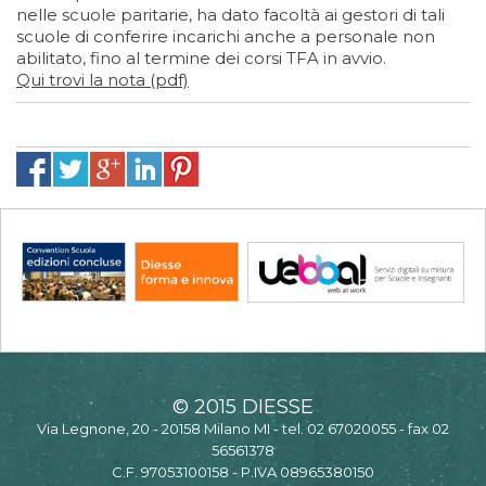
nelle scuole paritarie, ha dato facoltà ai gestori di tali
scuole di conferire incarichi anche a personale non
abilitato, fino al termine dei corsi TFA in avvio.
Qui trovi la nota (pdf)
© 2015 DIESSE
Via Legnone, 20 - 20158 Milano MI - tel. 02 67020055 - fax 02
56561378
C.F. 97053100158 - P.IVA 08965380150