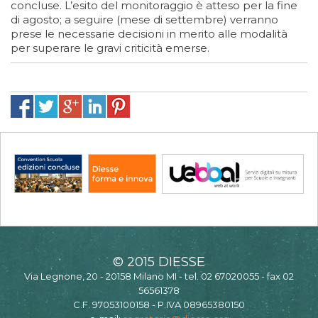
concluse. L’esito del monitoraggio è atteso per la fine
di agosto; a seguire (mese di settembre) verranno
prese le necessarie decisioni in merito alle modalità
per superare le gravi criticità emerse.
© 2015 DIESSE
Via Legnone, 20 - 20158 Milano MI - tel. 02 67020055 - fax 02
56561378
C.F. 97053100158 - P.IVA 08965380150