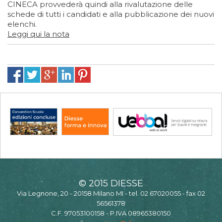
CINECA provvederà quindi alla rivalutazione delle
schede di tutti i candidati e alla pubblicazione dei nuovi
elenchi.
Leggi qui la nota
© 2015 DIESSE
Via Legnone, 20 - 20158 Milano MI - tel. 02 67020055 - fax 02
56561378
C.F. 97053100158 - P.IVA 08965380150