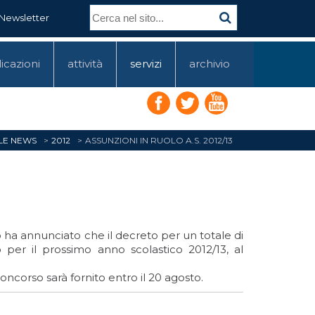
Newsletter
icazioni
attività
servizi
archivio
 LE NEWS
2012
ASSUNZIONI IN RUOLO A.S. 2012/13
ro ha annunciato che il decreto per un totale di
o
per il prossimo anno scolastico 2012/13, al
oncorso sarà fornito entro il 20 agosto.