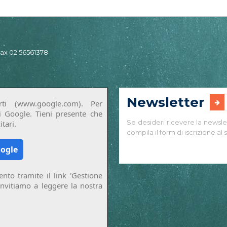
 fax 02 56561378
Newsletter
ti (www.google.com). Per
di Google. Tieni presente che
Se desideri ricevere la newsle
tari.
compila il form di iscrizione al s
oogle
nto tramite il link 'Gestione
invitiamo a leggere la nostra