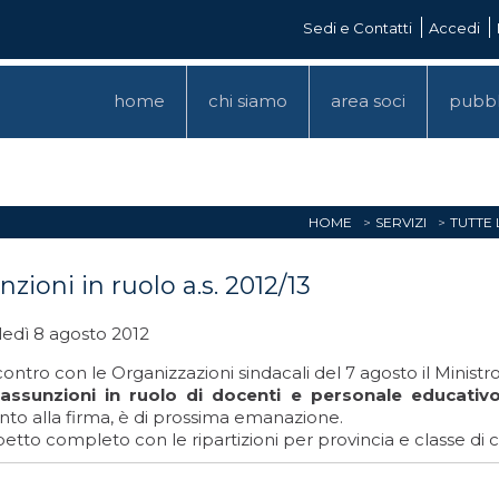
Sedi e Contatti
Accedi
home
chi siamo
area soci
pubbl
HOME
SERVIZI
TUTTE
zioni in ruolo a.s. 2012/13
edì 8 agosto 2012
contro con le Organizzazioni sindacali del 7 agosto il Minist
 assunzioni in ruolo di docenti e personale educativ
o alla firma, è di prossima emanazione.
petto completo con le ripartizioni per provincia e classe di c