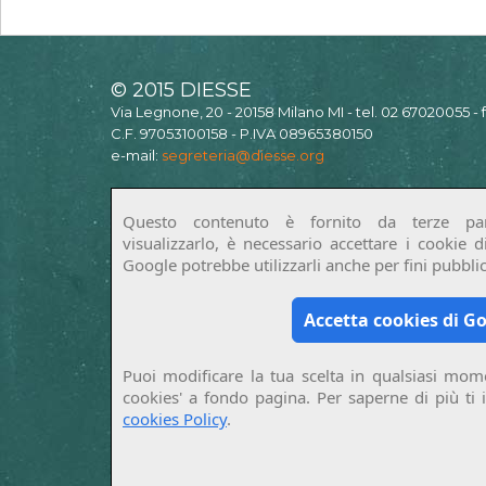
© 2015 DIESSE
Via Legnone, 20 - 20158 Milano MI - tel. 02 67020055 -
C.F. 97053100158 - P.IVA 08965380150
e-mail:
segreteria@diesse.org
Questo contenuto è fornito da terze par
visualizzarlo, è necessario accettare i cookie 
Google potrebbe utilizzarli anche per fini pubblici
Accetta cookies di G
Puoi modificare la tua scelta in qualsiasi mome
cookies' a fondo pagina. Per saperne di più ti 
cookies Policy
.