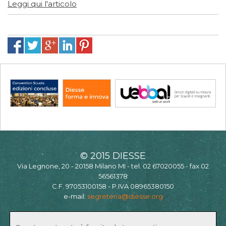
Leggi qui l'articolo
© 2015 DIESSE
Via Legnone, 20 - 20158 Milano MI - tel. 02 67020055 - fax 02
56561378
C.F. 97053100158 - P.IVA 08965380150
e-mail:
segreteria@diesse.org