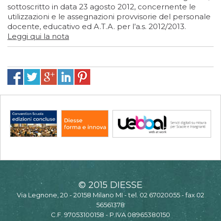
sottoscritto in data 23 agosto 2012, concernente le
utilizzazioni e le assegnazioni provvisorie del personale
docente, educativo ed A.T.A. per l’a.s. 2012/2013.
Leggi qui la nota
© 2015 DIESSE
Via Legnone, 20 - 20158 Milano MI - tel. 02 67020055 - fax 02
56561378
C.F. 97053100158 - P.IVA 08965380150