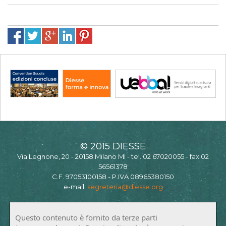
© 2015 DIESSE
Via Legnone, 20 - 20158 Milano MI - tel. 02 67020055 - fax 02
56561378
C.F. 97053100158 - P.IVA 08965380150
e-mail:
segreteria@diesse.org
Questo contenuto è fornito da terze parti