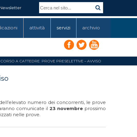
Newsletter
icazioni
attività
servizi
archivio
CORSO A CATTEDRE: PROVE PRESELETTIVE – AVVISO
iso
ell’elevato numero dei concorrenti, le prove
 saranno comunicate il
23 novembre
prossimo
izzati nelle prove.