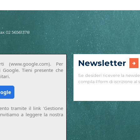
 fax 02 56561378
Newsletter
ti (www.google.com). Per
di Google. Tieni presente che
Se desideri ricevere la newsle
tari.
compila il form di iscrizione al s
oogle
nto tramite il link 'Gestione
invitiamo a leggere la nostra