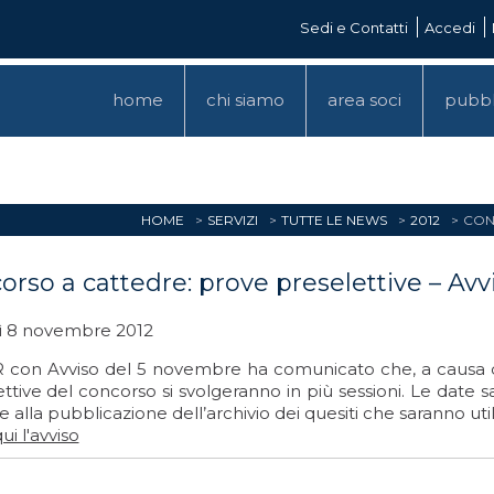
Sedi e Contatti
Accedi
home
chi siamo
area soci
pubbl
HOME
SERVIZI
TUTTE LE NEWS
2012
CON
orso a cattedre: prove preselettive – Avv
ì 8 novembre 2012
R con Avviso del 5 novembre ha comunicato che, a causa d
ttive del concorso si svolgeranno in più sessioni. Le date
 alla pubblicazione dell’archivio dei quesiti che saranno util
ui l'avviso