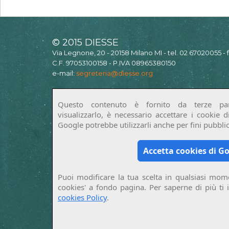
© 2015 DIESSE
Via Legnone, 20 - 20158 Milano MI - tel. 02 67020055 -
C.F. 97053100158 - P.IVA 08965380150
e-mail:
segreteria@diesse.org
Questo contenuto è fornito da terze par
visualizzarlo, è necessario accettare i cookie 
Google potrebbe utilizzarli anche per fini pubblici
Accetta cookies di G
Puoi modificare la tua scelta in qualsiasi mome
cookies' a fondo pagina. Per saperne di più ti 
cookies Policy
.