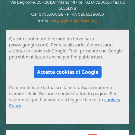
Via Legnone, 20 - 20158 Milano MI - tel. 02 67020055 - fax 02
56561378
C.F. 97053100158 - P.IVA 08965380150
e-mail:
segreteria@diesse.org
Questo contenuto è fornito da terze parti
(www.google.com). Per visualizzarlo, è necessario
accettare i cookie di Google. Tieni presente che Google
potrebbe utilizzarli anche per fini pubblicitari.
Accetta cookies di Google
Puoi modificare la tua scelta in qualsiasi momento
tramite il link 'Gestione cookies' a fondo pagina. Per
saperne di più ti invitiamo a leggere la nostra
cookies
Policy
.