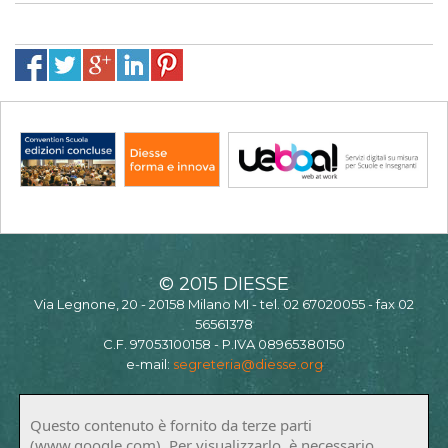
© 2015 DIESSE
Via Legnone, 20 - 20158 Milano MI - tel. 02 67020055 - fax 02
56561378
C.F. 97053100158 - P.IVA 08965380150
e-mail:
segreteria@diesse.org
Questo contenuto è fornito da terze parti
(www.google.com). Per visualizzarlo, è necessario