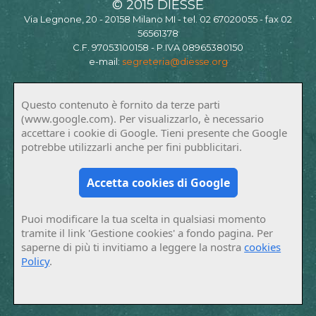
© 2015 DIESSE
Via Legnone, 20 - 20158 Milano MI - tel. 02 67020055 - fax 02
56561378
C.F. 97053100158 - P.IVA 08965380150
e-mail:
segreteria@diesse.org
Questo contenuto è fornito da terze parti
(www.google.com). Per visualizzarlo, è necessario
accettare i cookie di Google. Tieni presente che Google
potrebbe utilizzarli anche per fini pubblicitari.
Accetta cookies di Google
Puoi modificare la tua scelta in qualsiasi momento
tramite il link 'Gestione cookies' a fondo pagina. Per
saperne di più ti invitiamo a leggere la nostra
cookies
Policy
.