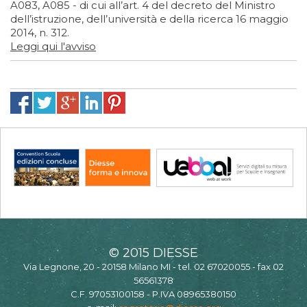
A083, A085 - di cui all’art. 4 del decreto del Ministro
dell’istruzione, dell’università e della ricerca 16 maggio
2014, n. 312.
Leggi qui l'avviso
© 2015 DIESSE
Via Legnone, 20 - 20158 Milano MI - tel. 02 67020055 - fax 02
56561378
C.F. 97053100158 - P.IVA 08965380150