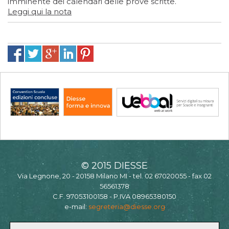
imminente dei calendari delle prove scritte.
Leggi qui la nota
© 2015 DIESSE
Via Legnone, 20 - 20158 Milano MI - tel. 02 67020055 - fax 02
56561378
C.F. 97053100158 - P.IVA 08965380150
e-mail:
segreteria@diesse.org