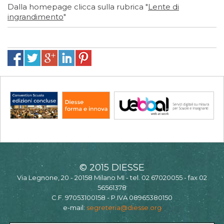
Dalla homepage clicca sulla rubrica "
Lente di
ingrandimento
"
© 2015 DIESSE
Via Legnone, 20 - 20158 Milano MI - tel. 02 67020055 - fax 02
56561378
C.F. 97053100158 - P.IVA 08965380150
e-mail:
segreteria@diesse.org