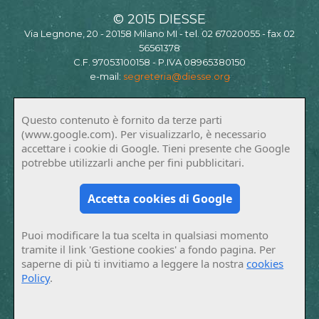
© 2015 DIESSE
Via Legnone, 20 - 20158 Milano MI - tel. 02 67020055 - fax 02
56561378
C.F. 97053100158 - P.IVA 08965380150
e-mail:
segreteria@diesse.org
Questo contenuto è fornito da terze parti
(www.google.com). Per visualizzarlo, è necessario
accettare i cookie di Google. Tieni presente che Google
potrebbe utilizzarli anche per fini pubblicitari.
Accetta cookies di Google
Puoi modificare la tua scelta in qualsiasi momento
tramite il link 'Gestione cookies' a fondo pagina. Per
saperne di più ti invitiamo a leggere la nostra
cookies
Policy
.