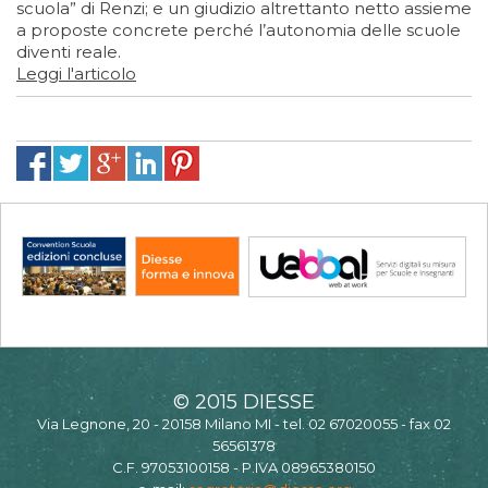
scuola” di Renzi; e un giudizio altrettanto netto assieme
a proposte concrete perché l’autonomia delle scuole
diventi reale.
Leggi l'articolo
© 2015 DIESSE
Via Legnone, 20 - 20158 Milano MI - tel. 02 67020055 - fax 02
56561378
C.F. 97053100158 - P.IVA 08965380150